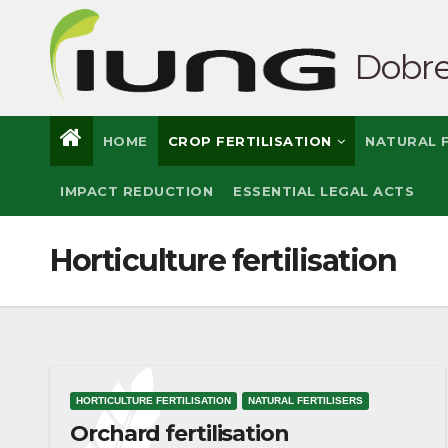
Skip
to
Dobre
content
HOME
CROP FERTILISATION
NATURAL F
IMPACT REDUCTION
ESSENTIAL LEGAL ACTS
Horticulture fertilisation
HORTICULTURE FERTILISATION
NATURAL FERTILISERS
Orchard fertilisation