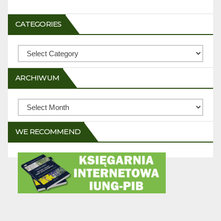
CATEGORIES
Categories
ARCHIWUM
Archiwum
WE RECOMMEND