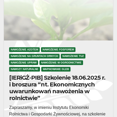
NAWOŻENIE AZOTEM
NAWOŻENIE FOSFOREM
NAWOŻENIE NA GRUNTACH ORNYCH
NAWOŻENIE TUZ
NAWOŻENIE UPRAW
NAWOŻENIE W OGRODNICTWIE
NAWOZY NATURALNE
WAPNOWANIE GLEB
[IERiGŻ-PIB] Szkolenie 18.06.2025 r.
i broszura “nt. Ekonomicznych
uwarunkowań nawożenia w
rolnictwie”
Zapraszamy, w imieniu Instytutu Ekonomiki
Rolnictwa i Gospodarki Żywnościowej, na szkolenie