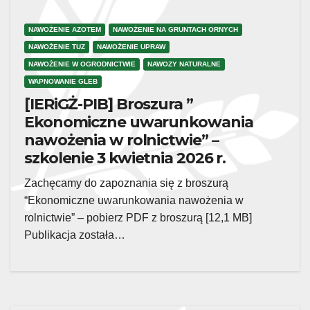
NAWOŻENIE AZOTEM
NAWOŻENIE NA GRUNTACH ORNYCH
NAWOŻENIE TUZ
NAWOŻENIE UPRAW
NAWOŻENIE W OGRODNICTWIE
NAWOZY NATURALNE
WAPNOWANIE GLEB
[IERiGŻ-PIB] Broszura ”
Ekonomiczne uwarunkowania
nawożenia w rolnictwie” –
szkolenie 3 kwietnia 2026 r.
Zachęcamy do zapoznania się z broszurą
“Ekonomiczne uwarunkowania nawożenia w
rolnictwie” – pobierz PDF z broszurą [12,1 MB]
Publikacja została…