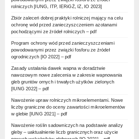
rolniczych [IUNG, ITP, IERiGŻ, IZ, IO 2023]
Zbiór zaleceń dobrej praktyki rolniczej mający na celu
ochronę wód przed zanieczyszczeniem azotanami
pochodzącymi ze źródeł rolniczych – pdf
Program ochrony wód przed zanieczyszczeniami
powodowanymi przez związki fosforu ze źródeł
ogrodniczych [IO 2022] – pdf
Zasady ustalania dawek wapna w doradztwie
nawozowym nowe zalecenia w zakresie wapnowania
gleb gruntów ornych i trwałych użytków zielonych
[IUNG 2022] – pdf
Nawożenie upraw rolniczych mikroelementami. Nowe
liczby graniczne do oceny zawartości mikroelementów
w glebie [IUNG 2021] – pdf
Nawożenie roślin sadowniczych na podstawie analizy
gleby – uaktualnienie liczb granicznych oraz użycie
nowych wskaźników glebowych [IO 2021] – pdf