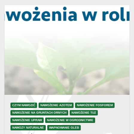
CZYM NAWOZIĆ
NAWOŻENIE AZOTEM
NAWOŻENIE FOSFOREM
NAWOŻENIE NA GRUNTACH ORNYCH
NAWOŻENIE TUZ
NAWOŻENIE UPRAW
NAWOŻENIE W OGRODNICTWIE
NAWOZY NATURALNE
WAPNOWANIE GLEB