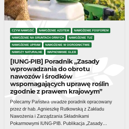
CZYM NAWOZIĆ
NAWOŻENIE AZOTEM
NAWOŻENIE FOSFOREM
NAWOŻENIE NA GRUNTACH ORNYCH
NAWOŻENIE TUZ
NAWOŻENIE UPRAW
NAWOŻENIE W OGRODNICTWIE
NAWOZY NATURALNE
WAPNOWANIE GLEB
[IUNG-PIB] Poradnik „Zasady
wprowadzania do obrotu
nawozów i środków
wspomagających uprawę roślin
zgodnie z prawem krajowym”
Polecamy Państwa uwadze poradnik opracowany
przez dr hab. Agnieszkę Rutkowską z Zakładu
Nawożenia i Zarządzania Składnikami
Pokarmowymi IUNG-PIB. Publikacja „Zasady…