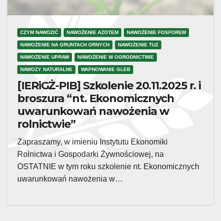
CZYM NAWOZIĆ
NAWOŻENIE AZOTEM
NAWOŻENIE FOSFOREM
NAWOŻENIE NA GRUNTACH ORNYCH
NAWOŻENIE TUZ
NAWOŻENIE UPRAW
NAWOŻENIE W OGRODNICTWIE
NAWOZY NATURALNE
WAPNOWANIE GLEB
[IERiGŻ-PIB] Szkolenie 20.11.2025 r. i
broszura “nt. Ekonomicznych
uwarunkowań nawożenia w
rolnictwie”
Zapraszamy, w imieniu Instytutu Ekonomiki
Rolnictwa i Gospodarki Żywnościowej, na
OSTATNIE w tym roku szkolenie nt. Ekonomicznych
uwarunkowań nawożenia w…