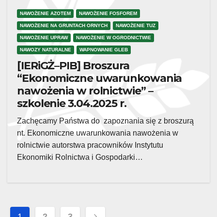
NAWOŻENIE AZOTEM
NAWOŻENIE FOSFOREM
NAWOŻENIE NA GRUNTACH ORNYCH
NAWOŻENIE TUZ
NAWOŻENIE UPRAW
NAWOŻENIE W OGRODNICTWIE
NAWOZY NATURALNE
WAPNOWANIE GLEB
[IERiGŻ–PIB] Broszura
“Ekonomiczne uwarunkowania
nawożenia w rolnictwie” –
szkolenie 3.04.2025 r.
Zachęcamy Państwa do zapoznania się z broszurą
nt. Ekonomiczne uwarunkowania nawożenia w
rolnictwie autorstwa pracowników Instytutu
Ekonomiki Rolnictwa i Gospodarki…
Posts
1
2
3