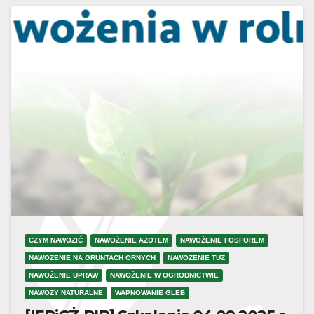
CZYM NAWOZIĆ
NAWOŻENIE AZOTEM
NAWOŻENIE FOSFOREM
NAWOŻENIE NA GRUNTACH ORNYCH
NAWOŻENIE TUZ
NAWOŻENIE UPRAW
NAWOŻENIE W OGRODNICTWIE
NAWOZY NATURALNE
WAPNOWANIE GLEB