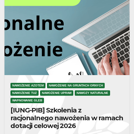
NAWOŻENIE AZOTEM
NAWOŻENIE NA GRUNTACH ORNYCH
NAWOŻENIE TUZ
NAWOŻENIE UPRAW
NAWOZY NATURALNE
WAPNOWANIE GLEB
[IUNG-PIB] Szkolenia z
racjonalnego nawożenia w ramach
dotacji celowej 2026