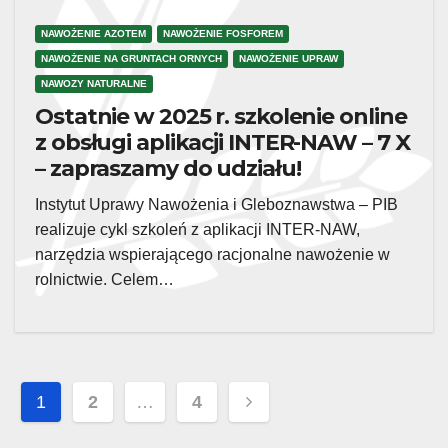
NAWOŻENIE AZOTEM
NAWOŻENIE FOSFOREM
NAWOŻENIE NA GRUNTACH ORNYCH
NAWOŻENIE UPRAW
NAWOZY NATURALNE
Ostatnie w 2025 r. szkolenie online
z obsługi aplikacji INTER-NAW – 7 X
– zapraszamy do udziału!
Instytut Uprawy Nawożenia i Gleboznawstwa – PIB
realizuje cykl szkoleń z aplikacji INTER-NAW,
narzędzia wspierającego racjonalne nawożenie w
rolnictwie. Celem…
Posts
1
2
…
4
pagination