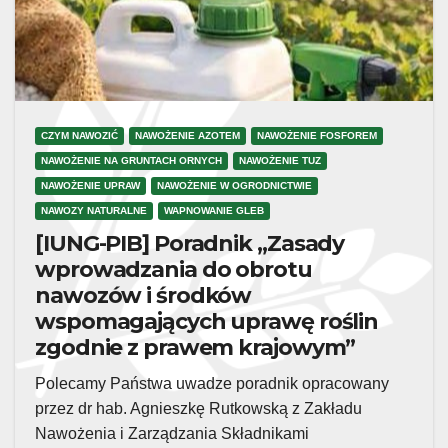
CZYM NAWOZIĆ
NAWOŻENIE AZOTEM
NAWOŻENIE FOSFOREM
NAWOŻENIE NA GRUNTACH ORNYCH
NAWOŻENIE TUZ
NAWOŻENIE UPRAW
NAWOŻENIE W OGRODNICTWIE
NAWOZY NATURALNE
WAPNOWANIE GLEB
[IUNG-PIB] Poradnik „Zasady
wprowadzania do obrotu
nawozów i środków
wspomagających uprawę roślin
zgodnie z prawem krajowym”
Polecamy Państwa uwadze poradnik opracowany
przez dr hab. Agnieszkę Rutkowską z Zakładu
Nawożenia i Zarządzania Składnikami