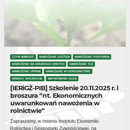
CZYM NAWOZIĆ
NAWOŻENIE AZOTEM
NAWOŻENIE FOSFOREM
NAWOŻENIE NA GRUNTACH ORNYCH
NAWOŻENIE TUZ
NAWOŻENIE UPRAW
NAWOŻENIE W OGRODNICTWIE
NAWOZY NATURALNE
WAPNOWANIE GLEB
[IERiGŻ-PIB] Szkolenie 20.11.2025 r. i
broszura “nt. Ekonomicznych
uwarunkowań nawożenia w
rolnictwie”
Zapraszamy, w imieniu Instytutu Ekonomiki
Rolnictwa i Gospodarki Żywnościowej, na