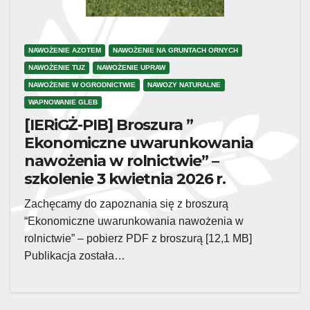
NAWOŻENIE AZOTEM
NAWOŻENIE NA GRUNTACH ORNYCH
NAWOŻENIE TUZ
NAWOŻENIE UPRAW
NAWOŻENIE W OGRODNICTWIE
NAWOZY NATURALNE
WAPNOWANIE GLEB
[IERiGŻ-PIB] Broszura ”
Ekonomiczne uwarunkowania
nawożenia w rolnictwie” –
szkolenie 3 kwietnia 2026 r.
Zachęcamy do zapoznania się z broszurą
“Ekonomiczne uwarunkowania nawożenia w
rolnictwie” – pobierz PDF z broszurą [12,1 MB]
Publikacja została…