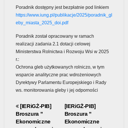
Poradnik dostępny jest bezpłatnie pod linkiem
https://www.iung.pl/publikacje/2025/poradnik_gl
eby_miasta_2025_doi.pdf
Poradnik został opracowany w ramach
realizacji zadania 2.1 dotacji celowej
Ministerstwa Rolnictwa i Rozwoju Wsi w 2025
r.:
Ochrona gleb użytkowanych rolniczo, w tym
wsparcie analityczne prac wdrożeniowych
Dyrektywy Parlamentu Europejskiego i Rady
ws. monitorowania gleby i jej odporności
Post
[IERiGŻ-PIB]
[IERiGŻ-PIB]
Broszura ”
Broszura ”
navigation
Ekonomiczne
Ekonomiczne