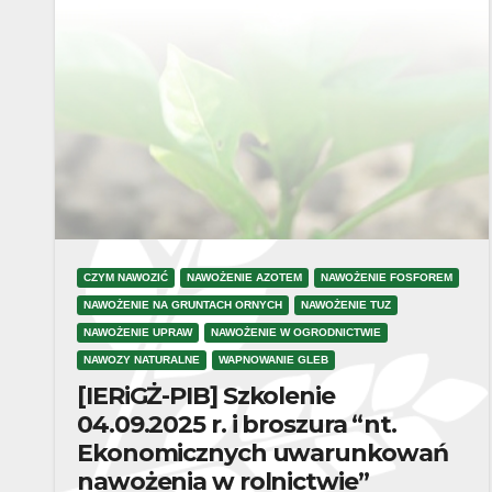
CZYM NAWOZIĆ
NAWOŻENIE AZOTEM
NAWOŻENIE FOSFOREM
NAWOŻENIE NA GRUNTACH ORNYCH
NAWOŻENIE TUZ
NAWOŻENIE UPRAW
NAWOŻENIE W OGRODNICTWIE
NAWOZY NATURALNE
WAPNOWANIE GLEB
[IERiGŻ-PIB] Szkolenie
04.09.2025 r. i broszura “nt.
Ekonomicznych uwarunkowań
nawożenia w rolnictwie”