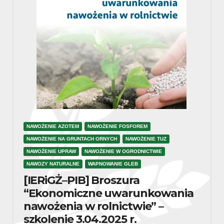
NAWOŻENIE AZOTEM
NAWOŻENIE FOSFOREM
NAWOŻENIE NA GRUNTACH ORNYCH
NAWOŻENIE TUZ
NAWOŻENIE UPRAW
NAWOŻENIE W OGRODNICTWIE
NAWOZY NATURALNE
WAPNOWANIE GLEB
[IERiGŻ–PIB] Broszura
“Ekonomiczne uwarunkowania
nawożenia w rolnictwie” –
szkolenie 3.04.2025 r.