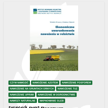
CZYM NAWOZIĆ
NAWOŻENIE AZOTEM
NAWOŻENIE FOSFOREM
NAWOŻENIE NA GRUNTACH ORNYCH
NAWOŻENIE TUZ
NAWOŻENIE UPRAW
NAWOŻENIE W OGRODNICTWIE
NAWOZY NATURALNE
WAPNOWANIE GLEB