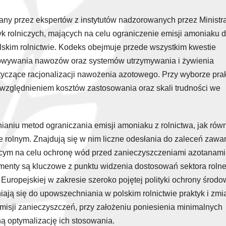
ny przez ekspertów z instytutów nadzorowanych przez Ministr
yk rolniczych, mających na celu ograniczenie emisji amoniaku 
lskim rolnictwie. Kodeks obejmuje przede wszystkim kwestie
howywania nawozów oraz systemów utrzymywania i żywienia
tyczące racjonalizacji nawożenia azotowego. Przy wyborze pra
uwzględnieniem kosztów zastosowania oraz skali trudności we
iu metod ograniczania emisji amoniaku z rolnictwa, jak rów
 rolnym. Znajdują się w nim liczne odesłania do zaleceń zawa
ącym na celu ochronę wód przed zanieczyszczeniami azotanami
menty są kluczowe z punktu widzenia dostosowań sektora roln
uropejskiej w zakresie szeroko pojętej polityki ochrony środo
ją się do upowszechniania w polskim rolnictwie praktyk i zmi
emisji zanieczyszczeń, przy założeniu poniesienia minimalnych
ą optymalizację ich stosowania.