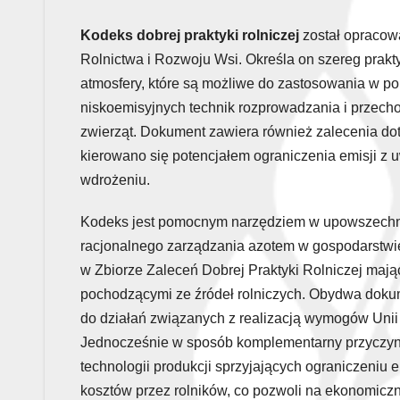
Kodeks dobrej praktyki rolniczej
został opracowa
Rolnictwa i Rozwoju Wsi. Określa on szereg prakt
atmosfery, które są możliwe do zastosowania w po
niskoemisyjnych technik rozprowadzania i przec
zwierząt. Dokument zawiera również zalecenia do
kierowano się potencjałem ograniczenia emisji z 
wdrożeniu.
Kodeks jest pomocnym narzędziem w upowszechnian
racjonalnego zarządzania azotem w gospodarstwie
w Zbiorze Zaleceń Dobrej Praktyki Rolniczej maj
pochodzącymi ze źródeł rolniczych. Obydwa doku
do działań związanych z realizacją wymogów Unii E
Jednocześnie w sposób komplementarny przyczynia
technologii produkcji sprzyjających ograniczeniu 
kosztów przez rolników, co pozwoli na ekonomiczn