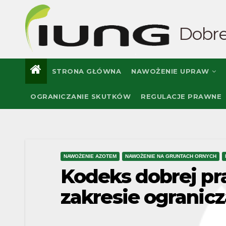
Skip
to
Dobre
content
STRONA GŁÓWNA
NAWOŻENIE UPRAW
OGRANICZANIE SKUTKÓW
REGULACJE PRAWNE
NAWOŻENIE AZOTEM
NAWOŻENIE NA GRUNTACH ORNYCH
Kodeks dobrej pra
zakresie ogranic