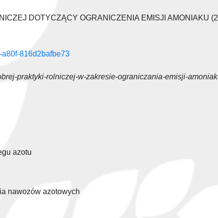
CZEJ DOTYCZĄCY OGRANICZENIA EMISJI AMONIAKU (2
4-a80f-816d2bafbe73
obrej-praktyki-rolniczej-w-zakresie-ograniczania-emisji-amonia
egu azotu
ania nawozów azotowych