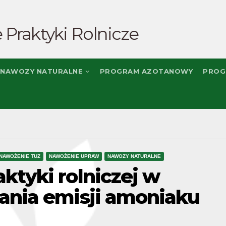
 Praktyki Rolnicze
NAWOZY NATURALNE
PROGRAM AZOTANOWY
PROG
NAWOŻENIE TUZ
NAWOŻENIE UPRAW
NAWOZY NATURALNE
ktyki rolniczej w
zania emisji amoniaku