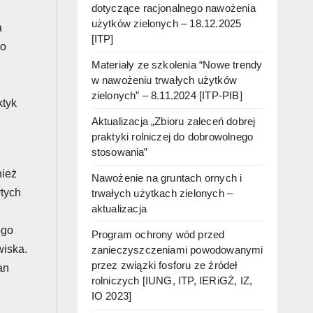
dotyczące racjonalnego nawożenia
użytków zielonych – 18.12.2025
a
[ITP]
do
Materiały ze szkolenia “Nowe trendy
w nawożeniu trwałych użytków
zielonych” – 8.11.2024 [ITP-PIB]
ktyk
Aktualizacja „Zbioru zaleceń dobrej
praktyki rolniczej do dobrowolnego
stosowania”
nież
Nawożenie na gruntach ornych i
rtych
trwałych użytkach zielonych –
aktualizacja
ego
Program ochrony wód przed
wiska.
zanieczyszczeniami powodowanymi
przez związki fosforu ze źródeł
an
rolniczych [IUNG, ITP, IERiGŻ, IZ,
IO 2023]