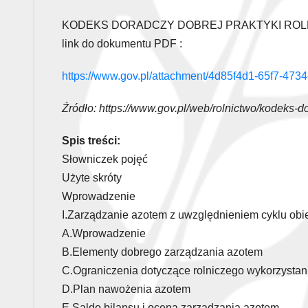
KODEKS DORADCZY DOBREJ PRAKTYKI ROLNI
link do dokumentu PDF :
https://www.gov.pl/attachment/4d85f4d1-65f7-473
Źródło: https://www.gov.pl/web/rolnictwo/kodeks-d
Spis treści:
Słowniczek pojęć
Użyte skróty
Wprowadzenie
I.Zarządzanie azotem z uwzględnieniem cyklu obi
A.Wprowadzenie
B.Elementy dobrego zarządzania azotem
C.Ograniczenia dotyczące rolniczego wykorzyst
D.Plan nawożenia azotem
E.Saldo bilansu i ocena zarządzania azotem