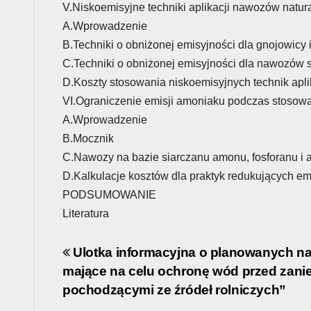
V.Niskoemisyjne techniki aplikacji nawozów natur
A.Wprowadzenie
B.Techniki o obniżonej emisyjności dla gnojowicy
C.Techniki o obniżonej emisyjności dla nawozów s
D.Koszty stosowania niskoemisyjnych technik apl
VI.Ograniczenie emisji amoniaku podczas stoso
A.Wprowadzenie
B.Mocznik
C.Nawozy na bazie siarczanu amonu, fosforanu i 
D.Kalkulacje kosztów dla praktyk redukujących 
PODSUMOWANIE
Literatura
Post
Ulotka informacyjna o planowanych n
mające na celu ochronę wód przed zan
navigation
pochodzącymi ze źródeł rolniczych”