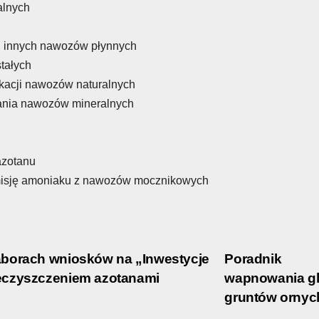
alnych
 i innych nawozów płynnych
tałych
ikacji nawozów naturalnych
wania nawozów mineralnych
azotanu
emisję amoniaku z nawozów mocznikowych
aborach wniosków na „Inwestycje
Poradnik
ieczyszczeniem azotanami
wapnowania g
gruntów orny