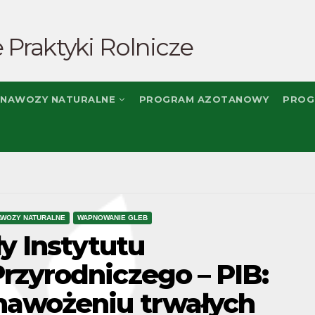
 Praktyki Rolnicze
NAWOZY NATURALNE
PROGRAM AZOTANOWY
PROG
AWOZY NATURALNE
WAPNOWANIE GLEB
ły Instytutu
rzyrodniczego – PIB:
nawożeniu trwałych