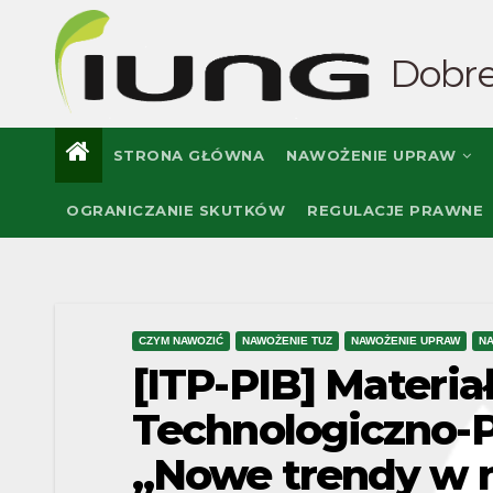
Skip
to
Dobre
content
STRONA GŁÓWNA
NAWOŻENIE UPRAW
OGRANICZANIE SKUTKÓW
REGULACJE PRAWNE
CZYM NAWOZIĆ
NAWOŻENIE TUZ
NAWOŻENIE UPRAW
N
[ITP-PIB] Materia
Technologiczno-P
„Nowe trendy w 